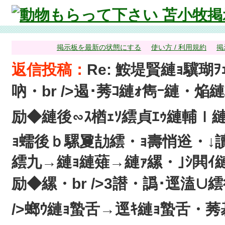
掲示板を最新の状態にする
使い方 / 利用規約
掲
返信投稿：
Re: 鮟堤賢縺ｮ驥
吶・br />遏･莠ｺ縺ｫ雋ｰ縺・焔
励◆縺後∽ｽ楢ｪｿ繧貞ｴｩ縺輔ｌ
ｮ蠕後ｂ騾夐劼繧・ｮ壽悄逧・↓讀
繧九→縺ｮ縺薙→縺ｧ縲・｣ｼ閧
励◆縲・br />3譛・譌･逕溘∪
/>螂ｳ縺ｮ蟄舌→逕ｷ縺ｮ蟄舌・莠