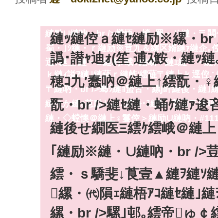
蟄舌・莠碁ｭ縺・∪縺吶ょ酔譎ゅ↓莠碁ｭ縺ｧ
縺帙ｓ縺ｮ縺ｧ縲∝庄諢帙′縺｣縺ｦ荳九＆繧
縺励∪縺吶・br />螳悟・螳､蜀・｣ｼ縺・
縺ｯ縺倥ａ縺ｾ縺励※縲・br 
蜀・｣ｼ縺・ｒ縺励※荳九＆繧区婿縺ｧ縺企｡倥＞
譌･譛ｬ迪ｫ(笙 逋ｽ鮟・縺ｯ
逕ｻ蜒上′縺・∪縺剰ｼ峨○繧峨ｌ縺ｪ縺・・縺
ｋ縺ｨ謚ｱ縺｣縺薙ｒ縺帙′繧薙〒縺上ｋ逕倥∴
穂ｺ九′蠢吶＠縺上↑繧翫・
〒縺吶・br />螂ｳ縺ｮ蟄舌・縲∫岼縺後・縺
翫・br />縺ｾ縺・蛹ｹ縺
縺玖か縺ｫ荵励ｋ縺ｮ縺悟･ｽ縺阪↑蟄舌〒縺吶・b
縺・◇螳懊＠縺上♀鬘倥＞縺励∪縺吶・#111
縺後せ繝医Ξ繧ｹ繧峨＠縺上・
｢縺励※縺・∪縺吶・br />
繧・ｓ驕斐↓莨壹▲縺ｦ縺ｿ縺溘
縲・㈹隕ｪ縺梧ｱｺ縺ｾ縺｣
縲・br />騾｣邨｡繧帝ゅ