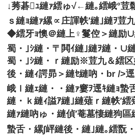
↓莠碁ｭ縺ｧ繧ゅ√←縺｡繧峨°荳
ｓ縺ｮ縺ｧ縲∝庄諢帙′縺｣縺ｦ荳
◆繧牙ｮ懊＠縺上♀鬘倥＞縺励∪縺吶
蜀・｣ｼ縺・〒閧ｲ縺｣縺ｦ縺・∪
蜀・｣ｼ縺・ｒ縺励※荳九＆繧区
後・縺ｨ諤昴＞縺ｾ縺吶・br />
峨ｌ縺ｪ縺・・縺ｧ窶ｦ逕ｷ縺ｮ蟄
縺・ｋ縺ｨ謚ｱ縺｣縺薙ｒ縺帙′
縺ｧ縺吶ゅ・縺偵′菴墓悽縺狗區縺・
蟄舌・縲∫岼縺後・縺｣縺｡繧翫・