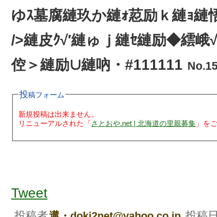
ゆｽ墓腐縺玖か縺ｫ荵励ｋ縺ｮ縺悟
/>縺皮ｸ√′縺ゅｊ縺ｾ縺励◆繧峨
倥＞縺励∪縺吶・#111111
No.1
投稿フォーム
新規投稿は出来ません。
リニューアルされた「
さとおや.net | 北海道の里親募集
」を
鮟堤賢縺ｮ驥瑚ｦｪ繧呈爾縺励※縺・∪縺吶・br
縺・∪縺励◆縺後∽ｽ楢ｪｿ繧貞ｴｩ縺輔ｌ縺ｦ
Tweet
壽悄逧・↓讀懈渊蜈･髯｢縺ｪ縺ｩ繧ゅ≠繧九→
翫∪縺励◆縲・br />3譛・譌･逕溘∪繧後・鮟堤
投稿者
投稿
遘・doki2net@yahoo.co.jp