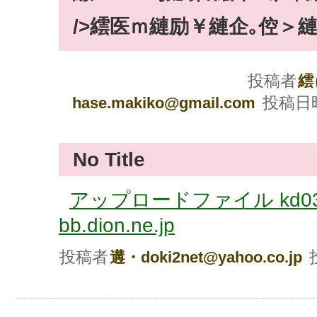
/>繧医ｍ縺励￥縺企｡倥＞縺励
投稿者
繧
投稿日
hase.makiko@gmail.com
No Title
アップロードファイル kd03600
bb.dion.ne.jp
投稿者
遘・doki2net@yahoo.co.jp