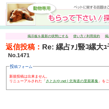
掲示板を最新の状態にする
使い方 / 利用規約
掲
返信投稿：
Re: 縲占ｧ｣豎ｺ縲
No.1471
投稿フォーム
新規投稿は出来ません。
リニューアルされた「
さとおや.net | 北海道の里親募集
」を
縲占ｧ｣豎ｺ縲大ｭ千賢縺ｮ驥瑚ｦｪ蜍滄寔