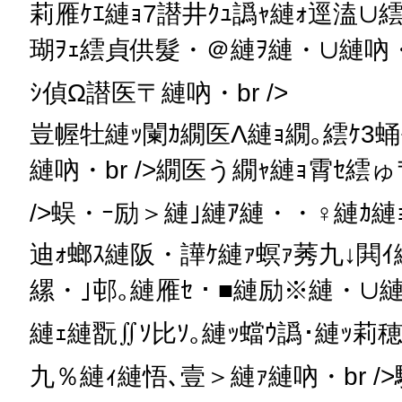
莉雁ｹｴ縺ｮ7譛井ｸｭ譌ｬ縺ｫ逕溘∪
瑚ｦｪ繧貞供髮・＠縺ｦ縺・∪縺吶・b
ｼ偵Ω譛医〒縺吶・br />
豈幄牡縺ｯ闌ｶ繝医Λ縺ｮ繝｡繧ｹ3蛹
縺吶・br />繝医う繝ｬ縺ｮ霄ｾ繧
/>蜈・ｰ励＞縺｣縺ｱ縺・・♀縺ｶ縺ｮ
迪ｫ螂ｽ縺阪・譁ｹ縺ｧ螟ｧ莠九↓閧ｲ
縲・｣邨｡縺雁ｾ・■縺励※縺・∪縺吶
縺ｪ縺翫∬ｿ比ｿ｡縺ｯ蟷ｳ譌･縺ｯ
九％縺ｨ縺悟､壹＞縺ｧ縺吶・br /