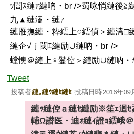
ｯ閭ｽ縺ｧ縺吶・br />蜀咏悄縺後
九▲縺溘・縺ｧ
縺雁撫縺・粋繧上○繧偵＞縺溘□縺
縺企√ｊ閾ｴ縺励∪縺吶・br />
螳懊＠縺上♀鬘倥＞縺励∪縺吶・#1
Tweet
投稿者
投稿日時
縺｡縺ｳ縺ｾ縺ｾ
2016年09月
縺ｯ縺倥ａ縺ｾ縺励※笙ｪ迴ｾ蝨
輔Ω譛医・迪ｫ縺ｨ證ｮ繧峨＠縺