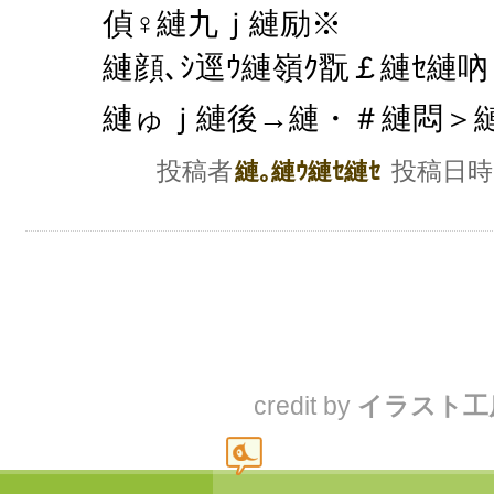
偵♀縺九ｊ縺励※
縺顔､ｼ逕ｳ縺嶺ｸ翫￡縺ｾ縺吶・
縺ゅｊ縺後→縺・＃縺悶＞縺ｾ
投稿者
投稿日時
縺｡縺ｳ縺ｾ縺ｾ
credit by
イラスト工