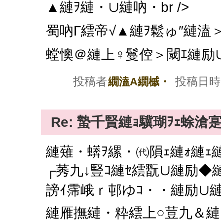
▲縺ｦ縺・∪縺吶・br />
蜀吶Γ繧帝√▲縺ｦ鬆ゅ″縺溘＞縺
螳懊＠縺上♀鬘倥＞閾ｴ縺励∪縺
投稿者
投稿日時
繝溘Α繝槭・
Re: 蟄千賢縺ｮ驥瑚ｦｪ蜍滄
縺薙・蠎ｦ縲・㈹隕ｪ縺ｫ縺ｪ
┌莠九↓豎ｺ縺ｾ繧翫∪縺励◆縺
謗ｲ霈峨ｒ邨ゆｺ・・縺励∪縺吶
縺雁撫縺・粋繧上○荳九＆縺