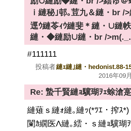
励∪縺励◆縺・br />繧ゅ
ｉ縺秘｣邨｡荳九＆縺・br 
逕ｳ縺苓ｨｳ縺斐＊縺・∪縺
縺・◆縺励∪縺・br />m(._.
#111111
投稿者
縺ｪ縺｣縺・hedonist.88-15
2016年09月0
Re: 蟄千賢縺ｮ驥瑚ｦｪ蜍滄
縺薙ｓ縺ｫ縺｡縺ｯ(*ﾂｴ・搾ｽ*)・
闌ｶ繝医Λ縺｡繧・ｓ縺ｮ驥瑚