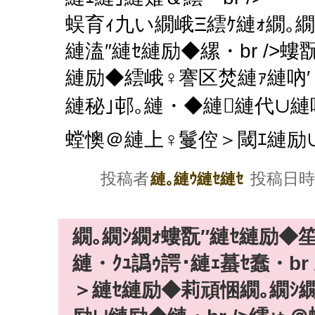
蜈育ｨ九い繝峨Ξ繧ｹ縺ｫ繝｡
縺溘″縺ｾ縺励◆縲・br />
縺励◆繧峨♀謇区焚縺ｧ縺吶′
縺秘｣邨｡縺・◆縺縺代∪縺
螳懊＠縺上♀鬘倥＞閾ｴ縺励∪縺
投稿者
投稿日時
縺｡縺ｳ縺ｾ縺ｾ
繝｡繝ｼ繝ｫ螻翫″縺ｾ縺励◆
縺・ｸｭ譌ｩ諤･縺ｪ蟇ｾ蠢・b
＞縺ｾ縺励◆莉頑悃繝｡繝ｼ繝