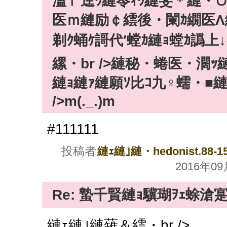
溘〒逕ｳ縺苓ｨｳ縺斐＊縺・∪
医ｍ縺励￠繧後・闌ｶ繝医Λ縺
剃ｸ蛹ｹ謌代′螳ｶ縺ｮ螳ｶ譌
縲・br />縺秘・蜷医・濶
縺ｮ縺ｧ縺願ｿ比ｺ九♀蠕・■
/>m(._.)m
#111111
投稿者
縺ｪ縺｣縺・hedonist.88-15
2016年09月
Re: 蟄千賢縺ｮ驥瑚ｦｪ蜍滄
縺ｪ縺｣縺薙＆繧・br />