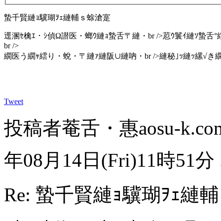
蟄千賢縺ｮ驥瑚ｦｪ縺輔ｓ蜍滄寔
逕溷ｾ檎ｴ・ｼ偵Ω譛医・螂ｳ縺ｮ蟄舌〒縺・br />荵ｳ鬟ｲ縺ｿ蟄舌
br />
繝医う繝ｬ繧り・蛻・〒縺ｧ縺阪∪縺吶・br />縺秘｣ｯ縺ｯ縲√き繝
Tweet
投稿者
菴舌・惠
aosu-k.c
年08月14日(Fri)11時51分 ..
Re: 蟄千賢縺ｮ驥瑚ｦｪ縺