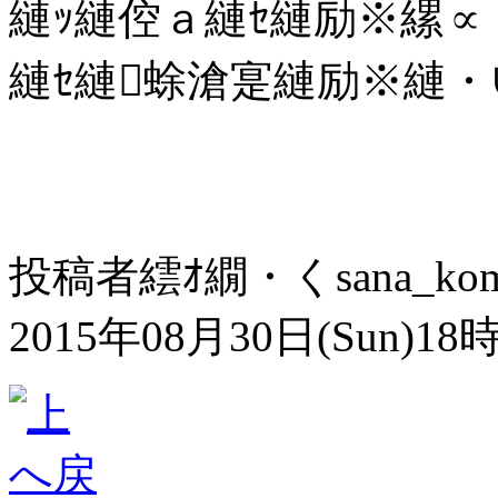
縺ｯ縺倥ａ縺ｾ縺励※縲∝
縺ｾ縺蜍滄寔縺励※縺・∪縺
投稿者
繧ｵ繝・く
sana_ko
2015年08月30日(Sun)18時25