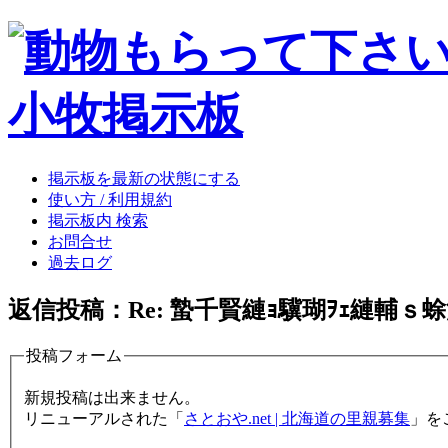
掲示板を最新の状態にする
使い方 / 利用規約
掲示板内 検索
お問合せ
過去ログ
返信投稿：
Re: 蟄千賢縺ｮ驥瑚ｦｪ縺輔ｓ
投稿フォーム
新規投稿は出来ません。
リニューアルされた「
さとおや.net | 北海道の里親募集
」を