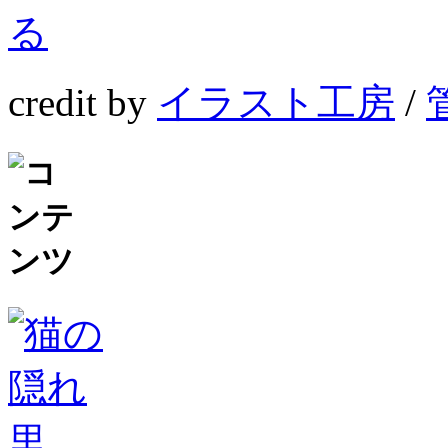
credit by
イラスト工房
/