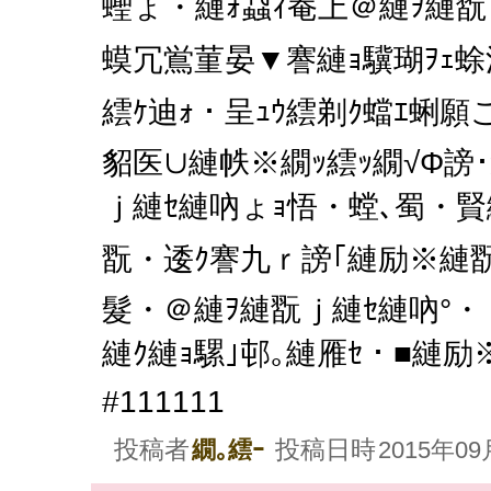
蟶ょ・縺ｫ蝨ｨ菴上＠縺ｦ縺翫
蟆冗鴬菫晏▼謇縺ｮ驥瑚ｦｪ蜍
繧ｹ迪ｫ・呈ｭｳ繧剃ｸ蟷ｴ蜊願
貂医∪縺帙※繝ｯ繧ｯ繝√Φ謗･
ｊ縺ｾ縺吶ょｮ悟・螳､蜀・賢
翫・逶ｸ謇九ｒ謗｢縺励※縺翫
髮・＠縺ｦ縺翫ｊ縺ｾ縺吶°・・b
縺ｸ縺ｮ騾｣邨｡縺雁ｾ・■縺励
#111111
投稿者
投稿日時
繝｡繧ｰ
2015年09月