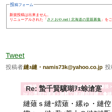
投稿フォーム
新規投稿は出来ません。
リニューアルされた「
さとおや.net | 北海道の里親募集
」を
蜈域律蟄蝉ｾ帙′蟄千賢繧呈鏡縺｣縺ｦ縺阪※縺
繧九・縺ｧ驥瑚ｦｪ蜍滄寔縺輔○縺ｦ縺・◆縺縺阪
Tweet
帙ｓ縺後∽ｸ峨°譛井ｽ阪□縺ｨ諤昴＞縺ｾ縺吶・br
繧らｶｺ鮗励〒蛛･蠎ｷ縺昴≧縺ｧ縺吶・br />
投稿者
投
縺ｭ縺・namis73k@yahoo.co.jp
￥縺ｧ縺阪※縲√ヨ繧､繝ｬ繧ゅ☆縺占ｦ壹∴縺溘♀
螂ｽ螂・ｿ・亮逶帙〒縲√→縺ｦ繧ゆｺｺ諛舌▲縺
＠縺後ｊ螻九↑縺ｮ縺ｧ蟶ｸ縺ｫ隱ｰ縺倶ｺｺ縺
Re: 蟄千賢驥瑚ｦｪ蜍滄寔
br />逕滓ｶｯ縺溘＞縺帙▽縺ｫ縺励※縺・
∪縺吶・br />縺ゅ→縲∝・逵溘↑縺ｩ霑第
縺薙ｓ縺ｰ繧薙・縲ゅ・縺倥
励∪縺吶・#111111