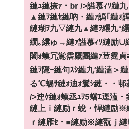
縺ｭ縺捺ｧ・br />謚慕ｨｿ
▲縺ｦ縺ｾ縺吶・縺ｧ譌｢縺ｫ
縺瑚ｦ九▽縺九▲縺ｦ繧九°
繝｡繧ゅ→縺ｧ謚慕ｨｿ縺励∪縺吶
闍ｫ蟆冗鴬霑鷹團縺ｧ荳霆貞ｮｶ
縺ｦ隱ｰ縺句ｽｼ縺九′縺溘＞縺
る℃蜴ｻ縺ｫ迪ｫ鬟ｼ縺・・邨
/>迚ｹ縺ｫ蟆丞ｭｦ5蟷ｴ逕溘
縺上ｉ縺励ｒ蛻・悍縺励※縺ｾ縺
ｒ縺雁ｾ・■縺励※縺翫ｊ縺ｾ縺吶・