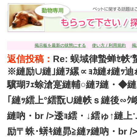
掲示板を最新の状態にする
使い方 / 利用規約
掲
返信投稿：
Re: 蜈域律蟄蝉ｾ帙
※縺励∪縺｣縺ｦ縲∝ｮｶ縺ｫ縺ｯ
驥瑚ｦｪ蜍滄寔縺輔○縺ｦ縺・◆縺縺
｢縺ｯ繧上°繧翫∪縺帙ｓ縺後∽ｸ
縺吶・br />逶ｮ繧・↓繧ゅ↑縺上
励〒蛛･蠎ｷ縺昴≧縺ｧ縺吶・br 