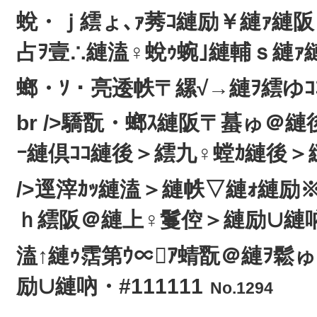
蛻・ｊ繧ょ､ｧ莠ｺ縺励￥縺ｧ縺阪
占ｦ壹∴縺溘♀蛻ｩ蜿｣縺輔ｓ縺ｧ縺吶
螂・ｿ・亮逶帙〒縲√→縺ｦ繧ゆｺ
br />驕翫・螂ｽ縺阪〒蟇ゅ＠縺
ｰ縺倶ｺｺ縺後＞繧九♀螳ｶ縺後＞
/>逕滓ｶｯ縺溘＞縺帙▽縺ｫ縺励
ｈ繧阪＠縺上♀鬘倥＞縺励∪縺吶
溘↑縺ｩ霑第ｳ∝ｱ蜻翫＠縺ｦ鬆
励∪縺吶・#111111
No.1294