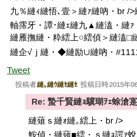
九％縺ｨ縺悟､壹＞縺ｧ縺吶・br 
軸霈牙・譚･縺ｪ縺九▲縺溘・縺ｧ
縺雁撫縺・粋繧上○繧偵＞縺溘□縺
縺企√ｊ縺・◆縺励∪縺吶・#111
Tweet
投稿者
投稿日時
縺｡縺ｳ縺ｾ縺ｾ
2015年06
Re: 蟄千賢縺ｮ驥瑚ｦｪ蜍滄
縺薙ｓ縺ｫ縺｡繧上・br />
鮟偵・縺薙■繧・ｓ縺ｮ諤ｧ蛻