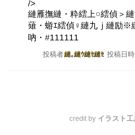
/>
縺雁撫縺・粋繧上○繧偵＞縺
薙・蝣ｴ繧偵♀縺九ｊ縺励※縺
吶・#111111
投稿者
投稿日時
縺｡縺ｳ縺ｾ縺ｾ
credit by
イラスト工