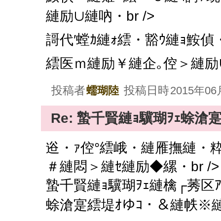
縺励∪縺吶・br />
謌代′螳ｶ縺ｫ繧・豁ｳ縺ｮ鮟偵・
繧医ｍ縺励￥縺企｡倥＞縺励∪縺
投稿者
投稿日時
蠕瑚陸
2015年06月
Re: 蟄千賢縺ｮ驥瑚ｦｪ蜍滄
逧・ｧ倥°繧峨・縺雁撫縺・
＃縺悶＞縺ｾ縺励◆縲・br />
蟄千賢縺ｮ驥瑚ｦｪ縺檎┌莠区ｱ
蜍滄寔繧堤ｵゆｺ・＆縺帙※縺