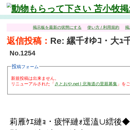
掲示板を最新の状態にする
使い方 / 利用規約
掲
返信投稿：
Re: 縲千ｵゆｺ・大
No.1254
投稿フォーム
新規投稿は出来ません。
リニューアルされた「
さとおや.net | 北海道の里親募集
」を
縲千ｵゆｺ・大ｭ千賢縺ｮ驥瑚ｦｪ蜍滄寔
莉雁ｹｴ縺ｮ・疲怦縺ｫ逕溘∪繧後