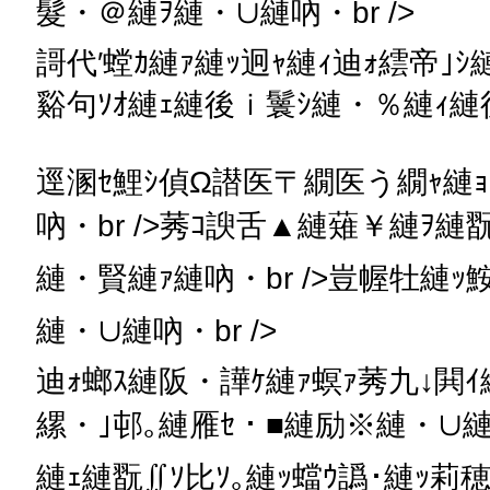
髮・＠縺ｦ縺・∪縺吶・br />
謌代′螳ｶ縺ｧ縺ｯ迥ｬ縺ｨ迪ｫ繧帝｣ｼ
谿句ｿｵ縺ｪ縺後ｉ鬟ｼ縺・％縺ｨ
逕溷ｾ鯉ｼ偵Ω譛医〒繝医う繝ｬ縺
吶・br />莠ｺ諛舌▲縺薙￥縺ｦ
縺・賢縺ｧ縺吶・br />豈幄牡縺
縺・∪縺吶・br />
迪ｫ螂ｽ縺阪・譁ｹ縺ｧ螟ｧ莠九↓閧ｲ
縲・｣邨｡縺雁ｾ・■縺励※縺・∪縺吶
縺ｪ縺翫∬ｿ比ｿ｡縺ｯ蟷ｳ譌･縺ｯ