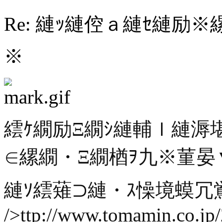
Re: 縺ｯ縺倥ａ縺ｾ縺励※
※
繧ｹ繝励Ξ繝ｼ縺輔ｌ縺溽堪
∈縲繝・Ξ繝楢ｦ九※菫晏▼謇
縺ｿ繧薙⊃縺・ｽ懆境蟆冗鴬
/>ttp://www.tomamin.co.j