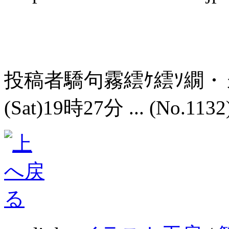
投稿者
驕句霧繧ｹ繧ｿ繝・
(Sat)19時27分 ... (No.1132