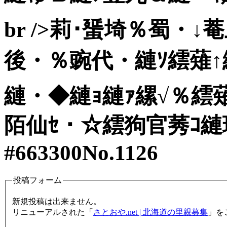
br />莉･蜑埼％蜀・
後・％豌代・縺ｿ繧薙↑
縺・◆縺ｮ縺ｧ縲√％繧
陌仙ｾ・☆繧狗官莠ｺ縺
#663300
No.1126
投稿フォーム
新規投稿は出来ません。
リニューアルされた「
さとおや.net | 北海道の里親募集
」を