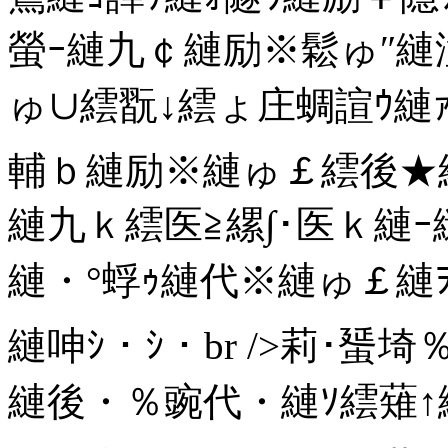
螢ｰ縺九￠縺励※鬆ゅ″縺溘＞
ゅ∪繧翫↓繧ょ庄蜩諠ｳ縺
輔ｂ縺励※縺ゅ￡繧後★縲
縺九ｋ繧医≧縲∫･医ｋ縺ｰ縺
縺・°蜉ｩ縺代※縺ゅ￡縺
縺呻ｼ・ｼ・br />莉･
縺後・％豌代・縺ｿ繧薙↑