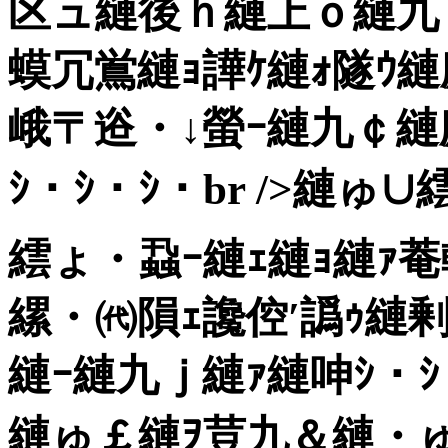
区ュ縺後ｈ縺上ｏ縺九
蟆冗鴬縺ｮ譁ｹ縺ｫ隧ｳ縺
峨〒逧・↓螢ｰ縺九￠縺
ｼ・ｼ・ｼ・br />縺ゅ
繧ょ・蝨ｰ縺ｪ縺ｮ縺ｧ
縲・㈹隕ｪ讒倥′譌ｩ縺
縺ｰ縺九ｊ縺ｧ縺呻ｼ・ｼ・
縺ゅ￡縺ｦ荳九＆縺・