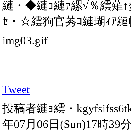
縺・◆縺ｮ縺ｧ縲√％繧薙
ｾ・☆繧狗官莠ｺ縺瑚ｨｱ縺帙
img03.gif
Tweet
投稿者
縺ｮ繧・kgyfsifss6tk
年07月06日(Sun)17時39分 ..