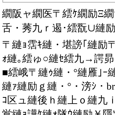
繝阪ャ繝医〒繧ｹ繝励Ξ繝
舌・莠九ｒ遏･繧翫∪縺励◆
〒縺ｮ霑ｷ縺・堪謗｢縺励
ｫ縺｡繧ゅ○縺ｾ繧九→諤昴＞
■繧峨〒縺ｩ縺・°縺雁｣
縺ｧ縺励ｇ縺・°・滂ｼ・br
ｺ区ュ縺後ｈ縺上ｏ縺九ｉ
鴬縺ｮ譁ｹ縺ｫ隧ｳ縺励￥隱