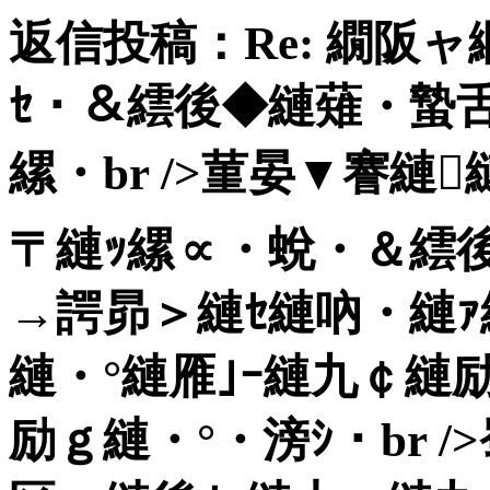
返信投稿：
Re: 繝阪
ｾ・＆繧後◆縺薙・蟄
縲・br />菫晏▼謇
〒縺ｯ縲∝・蛻・＆繧後
→諤昴＞縺ｾ縺吶・縺ｧ縲
縺・°縺雁｣ｰ縺九￠縺
励ｇ縺・°・滂ｼ・br /